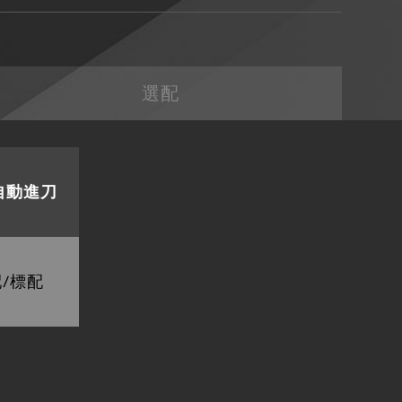
選配
自動進刀
/標配