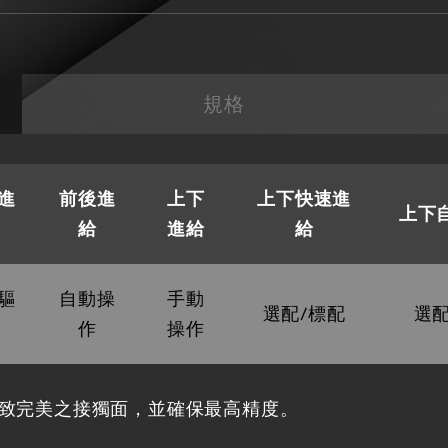
規格
進
前後進
上下
上下快速進
上下
給
進給
給
驅
自動操
手動
選配/標配
選配
作
操作
致完美之接獨面，並確保最高精度。